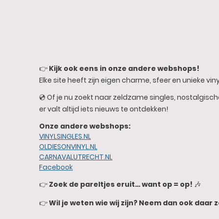
👉
Kijk ook eens in onze andere webshops!
Elke site heeft zijn eigen charme, sfeer en unieke vinyl
💿 Of je nu zoekt naar zeldzame singles, nostalgisc
er valt altijd iets nieuws te ontdekken!
Onze andere webshops:
VINYLSINGLES.NL
OLDIESONVINYL.NL
CARNAVALUTRECHT.NL
Facebook
👉
Zoek de pareltjes eruit… want op = op!
🎶
👉
Wil je weten wie wij zijn? Neem dan ook daar z