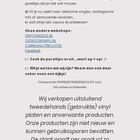
pareltjes die je niet wilt missen.
💿 Of je nu zoekt naar zeldzame singles, nostalgische
hits of verrassende vondsten…
er valt altijd iets nieuws te ontdekken!
Onze andere webshops:
VINYLSINGLES.NL
OLDIESONVINYL.NL
CARNAVALUTRECHT.NL
Facebook
👉
Zoek de pareltjes eruit… want op = op!
🎶
👉
Wil je weten wie wij zijn? Neem dan ook daar
zeker even een kijkje!
©Auteursrecht DOPPEREN WEBDESIGN & ICT 2026 .
Alle rechten voorbehouden.
Wij verkopen uitsluitend
tweedehands (gebruikte) vinyl
platen en anverwante producten.
Onze producten zijn niet nieuw en
kunnen gebruikssporen bevatten.
De staat wordt per product zo