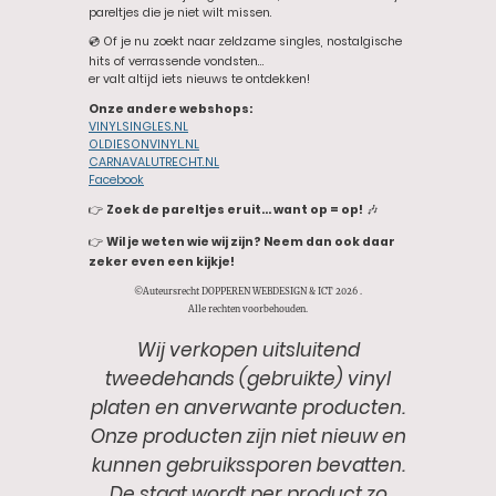
pareltjes die je niet wilt missen.
💿 Of je nu zoekt naar zeldzame singles, nostalgische
hits of verrassende vondsten…
er valt altijd iets nieuws te ontdekken!
Onze andere webshops:
VINYLSINGLES.NL
OLDIESONVINYL.NL
CARNAVALUTRECHT.NL
Facebook
👉
Zoek de pareltjes eruit… want op = op!
🎶
👉
Wil je weten wie wij zijn? Neem dan ook daar
zeker even een kijkje!
©Auteursrecht DOPPEREN WEBDESIGN & ICT 2026 .
Alle rechten voorbehouden.
Wij verkopen uitsluitend
tweedehands (gebruikte) vinyl
platen en anverwante producten.
Onze producten zijn niet nieuw en
kunnen gebruikssporen bevatten.
De staat wordt per product zo