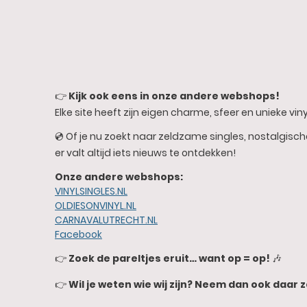
👉
Kijk ook eens in onze andere webshops!
Elke site heeft zijn eigen charme, sfeer en unieke vinyl
💿 Of je nu zoekt naar zeldzame singles, nostalgisc
er valt altijd iets nieuws te ontdekken!
Onze andere webshops:
VINYLSINGLES.NL
OLDIESONVINYL.NL
CARNAVALUTRECHT.NL
Facebook
👉
Zoek de pareltjes eruit… want op = op!
🎶
👉
Wil je weten wie wij zijn? Neem dan ook daar z