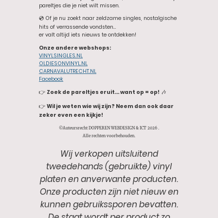
pareltjes die je niet wilt missen.
💿 Of je nu zoekt naar zeldzame singles, nostalgische
hits of verrassende vondsten…
er valt altijd iets nieuws te ontdekken!
Onze andere webshops:
VINYLSINGLES.NL
OLDIESONVINYL.NL
CARNAVALUTRECHT.NL
Facebook
👉
Zoek de pareltjes eruit… want op = op!
🎶
👉
Wil je weten wie wij zijn? Neem dan ook daar
zeker even een kijkje!
©Auteursrecht DOPPEREN WEBDESIGN & ICT 2026 .
Alle rechten voorbehouden.
Wij verkopen uitsluitend
tweedehands (gebruikte) vinyl
platen en anverwante producten.
Onze producten zijn niet nieuw en
kunnen gebruikssporen bevatten.
De staat wordt per product zo