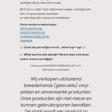
pareltjes die je niet wilt missen.
💿 Of je nu zoekt naar zeldzame singles, nostalgische
hits of verrassende vondsten…
er valt altijd iets nieuws te ontdekken!
Onze andere webshops:
VINYLSINGLES.NL
OLDIESONVINYL.NL
CARNAVALUTRECHT.NL
Facebook
👉
Zoek de pareltjes eruit… want op = op!
🎶
👉
Wil je weten wie wij zijn? Neem dan ook daar
zeker even een kijkje!
©Auteursrecht DOPPEREN WEBDESIGN & ICT 2026 .
Alle rechten voorbehouden.
Wij verkopen uitsluitend
tweedehands (gebruikte) vinyl
platen en anverwante producten.
Onze producten zijn niet nieuw en
kunnen gebruikssporen bevatten.
De staat wordt per product zo