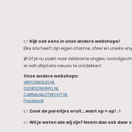
👉
Kijk ook eens in onze andere webshops!
Elke site heeft zijn eigen charme, sfeer en unieke vinyl
💿 Of je nu zoekt naar zeldzame singles, nostalgisc
er valt altijd iets nieuws te ontdekken!
Onze andere webshops:
VINYLSINGLES.NL
OLDIESONVINYL.NL
CARNAVALUTRECHT.NL
Facebook
👉
Zoek de pareltjes eruit… want op = op!
🎶
👉
Wil je weten wie wij zijn? Neem dan ook daar z