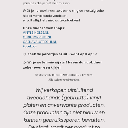
pareltjes die je niet wilt missen.
💿 Of je nu zoekt naar zeldzame singles, nostalgische
hits of verrassende vondsten…
er valt altijd iets nieuws te ontdekken!
Onze andere webshops:
VINYLSINGLES.NL
OLDIESONVINYL.NL
CARNAVALUTRECHT.NL
Facebook
👉
Zoek de pareltjes eruit… want op = op!
🎶
👉
Wil je weten wie wij zijn? Neem dan ook daar
zeker even een kijkje!
©Auteursrecht DOPPEREN WEBDESIGN & ICT 2026 .
Alle rechten voorbehouden.
Wij verkopen uitsluitend
tweedehands (gebruikte) vinyl
platen en anverwante producten.
Onze producten zijn niet nieuw en
kunnen gebruikssporen bevatten.
De staat wordt per product zo