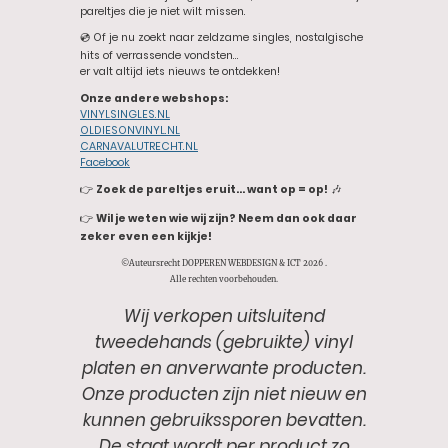
pareltjes die je niet wilt missen.
💿 Of je nu zoekt naar zeldzame singles, nostalgische
hits of verrassende vondsten…
er valt altijd iets nieuws te ontdekken!
Onze andere webshops:
VINYLSINGLES.NL
OLDIESONVINYL.NL
CARNAVALUTRECHT.NL
Facebook
👉
Zoek de pareltjes eruit… want op = op!
🎶
👉
Wil je weten wie wij zijn? Neem dan ook daar
zeker even een kijkje!
©Auteursrecht DOPPEREN WEBDESIGN & ICT 2026 .
Alle rechten voorbehouden.
Wij verkopen uitsluitend
tweedehands (gebruikte) vinyl
platen en anverwante producten.
Onze producten zijn niet nieuw en
kunnen gebruikssporen bevatten.
De staat wordt per product zo