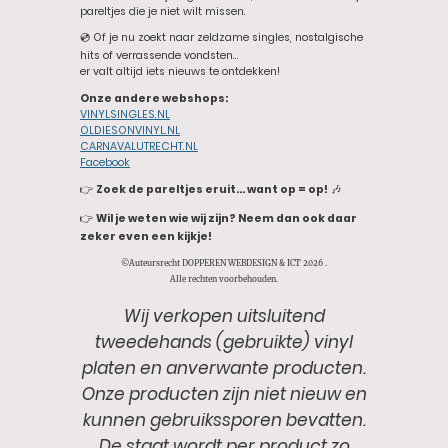
pareltjes die je niet wilt missen.
💿 Of je nu zoekt naar zeldzame singles, nostalgische
hits of verrassende vondsten…
er valt altijd iets nieuws te ontdekken!
Onze andere webshops:
VINYLSINGLES.NL
OLDIESONVINYL.NL
CARNAVALUTRECHT.NL
Facebook
👉
Zoek de pareltjes eruit… want op = op!
🎶
👉
Wil je weten wie wij zijn? Neem dan ook daar
zeker even een kijkje!
©Auteursrecht DOPPEREN WEBDESIGN & ICT 2026 .
Alle rechten voorbehouden.
Wij verkopen uitsluitend
tweedehands (gebruikte) vinyl
platen en anverwante producten.
Onze producten zijn niet nieuw en
kunnen gebruikssporen bevatten.
De staat wordt per product zo