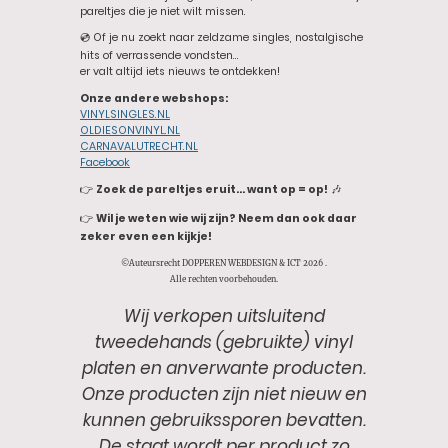
pareltjes die je niet wilt missen.
💿 Of je nu zoekt naar zeldzame singles, nostalgische
hits of verrassende vondsten…
er valt altijd iets nieuws te ontdekken!
Onze andere webshops:
VINYLSINGLES.NL
OLDIESONVINYL.NL
CARNAVALUTRECHT.NL
Facebook
👉
Zoek de pareltjes eruit… want op = op!
🎶
👉
Wil je weten wie wij zijn? Neem dan ook daar
zeker even een kijkje!
©Auteursrecht DOPPEREN WEBDESIGN & ICT 2026 .
Alle rechten voorbehouden.
Wij verkopen uitsluitend
tweedehands (gebruikte) vinyl
platen en anverwante producten.
Onze producten zijn niet nieuw en
kunnen gebruikssporen bevatten.
De staat wordt per product zo