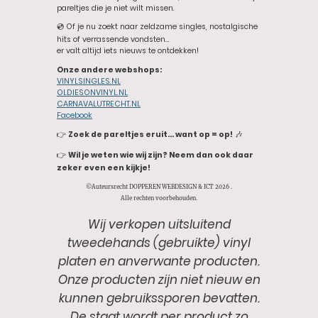
pareltjes die je niet wilt missen.
💿 Of je nu zoekt naar zeldzame singles, nostalgische
hits of verrassende vondsten…
er valt altijd iets nieuws te ontdekken!
Onze andere webshops:
VINYLSINGLES.NL
OLDIESONVINYL.NL
CARNAVALUTRECHT.NL
Facebook
👉
Zoek de pareltjes eruit… want op = op!
🎶
👉
Wil je weten wie wij zijn? Neem dan ook daar
zeker even een kijkje!
©Auteursrecht DOPPEREN WEBDESIGN & ICT 2026 .
Alle rechten voorbehouden.
Wij verkopen uitsluitend
tweedehands (gebruikte) vinyl
platen en anverwante producten.
Onze producten zijn niet nieuw en
kunnen gebruikssporen bevatten.
De staat wordt per product zo