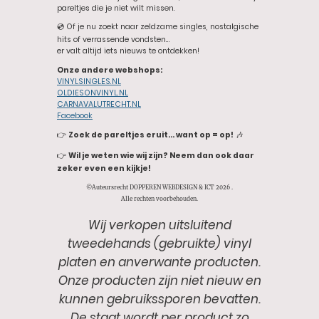
pareltjes die je niet wilt missen.
💿 Of je nu zoekt naar zeldzame singles, nostalgische
hits of verrassende vondsten…
er valt altijd iets nieuws te ontdekken!
Onze andere webshops:
VINYLSINGLES.NL
OLDIESONVINYL.NL
CARNAVALUTRECHT.NL
Facebook
👉
Zoek de pareltjes eruit… want op = op!
🎶
👉
Wil je weten wie wij zijn? Neem dan ook daar
zeker even een kijkje!
©Auteursrecht DOPPEREN WEBDESIGN & ICT 2026 .
Alle rechten voorbehouden.
Wij verkopen uitsluitend
tweedehands (gebruikte) vinyl
platen en anverwante producten.
Onze producten zijn niet nieuw en
kunnen gebruikssporen bevatten.
De staat wordt per product zo