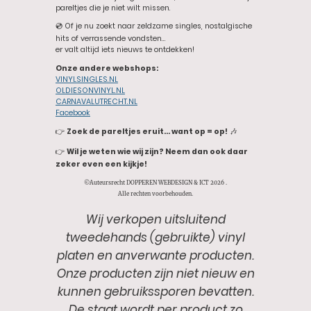
pareltjes die je niet wilt missen.
💿 Of je nu zoekt naar zeldzame singles, nostalgische
hits of verrassende vondsten…
er valt altijd iets nieuws te ontdekken!
Onze andere webshops:
VINYLSINGLES.NL
OLDIESONVINYL.NL
CARNAVALUTRECHT.NL
Facebook
👉
Zoek de pareltjes eruit… want op = op!
🎶
👉
Wil je weten wie wij zijn? Neem dan ook daar
zeker even een kijkje!
©Auteursrecht DOPPEREN WEBDESIGN & ICT 2026 .
Alle rechten voorbehouden.
Wij verkopen uitsluitend
tweedehands (gebruikte) vinyl
platen en anverwante producten.
Onze producten zijn niet nieuw en
kunnen gebruikssporen bevatten.
De staat wordt per product zo