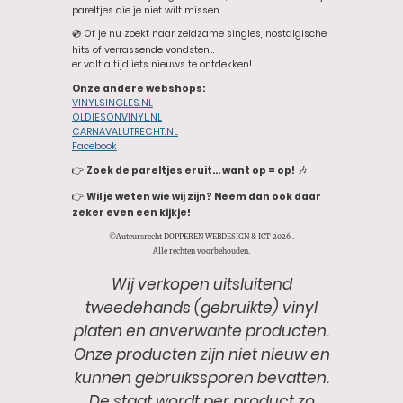
pareltjes die je niet wilt missen.
💿 Of je nu zoekt naar zeldzame singles, nostalgische
hits of verrassende vondsten…
er valt altijd iets nieuws te ontdekken!
Onze andere webshops:
VINYLSINGLES.NL
OLDIESONVINYL.NL
CARNAVALUTRECHT.NL
Facebook
👉
Zoek de pareltjes eruit… want op = op!
🎶
👉
Wil je weten wie wij zijn? Neem dan ook daar
zeker even een kijkje!
©Auteursrecht DOPPEREN WEBDESIGN & ICT 2026 .
Alle rechten voorbehouden.
Wij verkopen uitsluitend
tweedehands (gebruikte) vinyl
platen en anverwante producten.
Onze producten zijn niet nieuw en
kunnen gebruikssporen bevatten.
De staat wordt per product zo