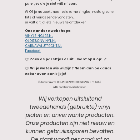
pareltjes die je niet wilt missen.
💿 Of je nu zoekt naar zeldzame singles, nostalgische
hits of verrassende vondsten…
er valt altijd iets nieuws te ontdekken!
Onze andere webshops:
VINYLSINGLES.NL
OLDIESONVINYL.NL
CARNAVALUTRECHT.NL
Facebook
👉
Zoek de pareltjes eruit… want op = op!
🎶
👉
Wil je weten wie wij zijn? Neem dan ook daar
zeker even een kijkje!
©Auteursrecht DOPPEREN WEBDESIGN & ICT 2026 .
Alle rechten voorbehouden.
Wij verkopen uitsluitend
tweedehands (gebruikte) vinyl
platen en anverwante producten.
Onze producten zijn niet nieuw en
kunnen gebruikssporen bevatten.
De staat wordt per product zo