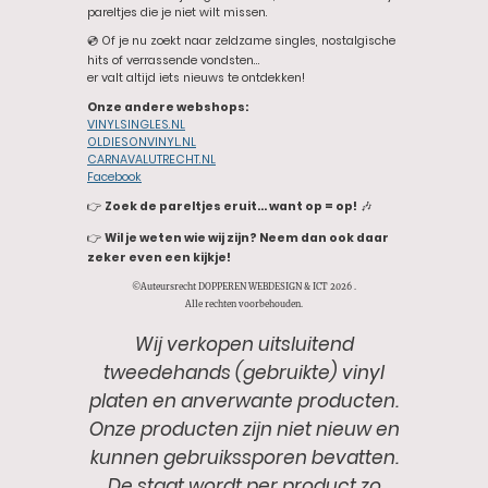
pareltjes die je niet wilt missen.
💿 Of je nu zoekt naar zeldzame singles, nostalgische
hits of verrassende vondsten…
er valt altijd iets nieuws te ontdekken!
Onze andere webshops:
VINYLSINGLES.NL
OLDIESONVINYL.NL
CARNAVALUTRECHT.NL
Facebook
👉
Zoek de pareltjes eruit… want op = op!
🎶
👉
Wil je weten wie wij zijn? Neem dan ook daar
zeker even een kijkje!
©Auteursrecht DOPPEREN WEBDESIGN & ICT 2026 .
Alle rechten voorbehouden.
Wij verkopen uitsluitend
tweedehands (gebruikte) vinyl
platen en anverwante producten.
Onze producten zijn niet nieuw en
kunnen gebruikssporen bevatten.
De staat wordt per product zo