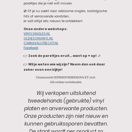
pareltjes die je niet wilt missen.
💿 Of je nu zoekt naar zeldzame singles, nostalgische
hits of verrassende vondsten…
er valt altijd iets nieuws te ontdekken!
Onze andere webshops:
VINYLSINGLES.NL
OLDIESONVINYL.NL
CARNAVALUTRECHT.NL
Facebook
👉
Zoek de pareltjes eruit… want op = op!
🎶
👉
Wil je weten wie wij zijn? Neem dan ook daar
zeker even een kijkje!
©Auteursrecht DOPPEREN WEBDESIGN & ICT 2026 .
Alle rechten voorbehouden.
Wij verkopen uitsluitend
tweedehands (gebruikte) vinyl
platen en anverwante producten.
Onze producten zijn niet nieuw en
kunnen gebruikssporen bevatten.
De staat wordt per product zo