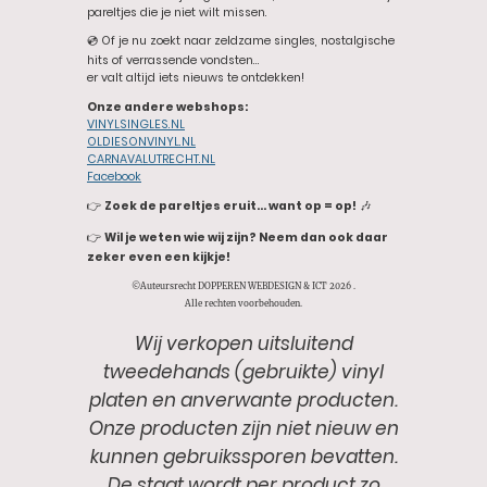
pareltjes die je niet wilt missen.
💿 Of je nu zoekt naar zeldzame singles, nostalgische
hits of verrassende vondsten…
er valt altijd iets nieuws te ontdekken!
Onze andere webshops:
VINYLSINGLES.NL
OLDIESONVINYL.NL
CARNAVALUTRECHT.NL
Facebook
👉
Zoek de pareltjes eruit… want op = op!
🎶
👉
Wil je weten wie wij zijn? Neem dan ook daar
zeker even een kijkje!
©Auteursrecht DOPPEREN WEBDESIGN & ICT 2026 .
Alle rechten voorbehouden.
Wij verkopen uitsluitend
tweedehands (gebruikte) vinyl
platen en anverwante producten.
Onze producten zijn niet nieuw en
kunnen gebruikssporen bevatten.
De staat wordt per product zo