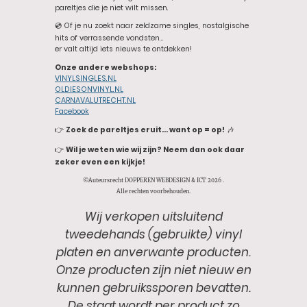
pareltjes die je niet wilt missen.
💿 Of je nu zoekt naar zeldzame singles, nostalgische
hits of verrassende vondsten…
er valt altijd iets nieuws te ontdekken!
Onze andere webshops:
VINYLSINGLES.NL
OLDIESONVINYL.NL
CARNAVALUTRECHT.NL
Facebook
👉
Zoek de pareltjes eruit… want op = op!
🎶
👉
Wil je weten wie wij zijn? Neem dan ook daar
zeker even een kijkje!
©Auteursrecht DOPPEREN WEBDESIGN & ICT 2026 .
Alle rechten voorbehouden.
Wij verkopen uitsluitend
tweedehands (gebruikte) vinyl
platen en anverwante producten.
Onze producten zijn niet nieuw en
kunnen gebruikssporen bevatten.
De staat wordt per product zo