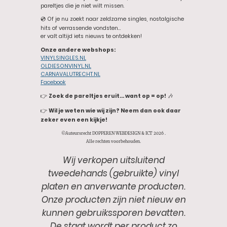
pareltjes die je niet wilt missen.
💿 Of je nu zoekt naar zeldzame singles, nostalgische
hits of verrassende vondsten…
er valt altijd iets nieuws te ontdekken!
Onze andere webshops:
VINYLSINGLES.NL
OLDIESONVINYL.NL
CARNAVALUTRECHT.NL
Facebook
👉
Zoek de pareltjes eruit… want op = op!
🎶
👉
Wil je weten wie wij zijn? Neem dan ook daar
zeker even een kijkje!
©Auteursrecht DOPPEREN WEBDESIGN & ICT 2026 .
Alle rechten voorbehouden.
Wij verkopen uitsluitend
tweedehands (gebruikte) vinyl
platen en anverwante producten.
Onze producten zijn niet nieuw en
kunnen gebruikssporen bevatten.
De staat wordt per product zo