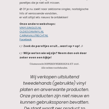
pareltjes die je niet wilt missen.
💿 Of je nu zoekt naar zeldzame singles, nostalgische
hits of verrassende vondsten…
er valt altijd iets nieuws te ontdekken!
Onze andere webshops:
VINYLSINGLES.NL
OLDIESONVINYL.NL
CARNAVALUTRECHT.NL
Facebook
👉
Zoek de pareltjes eruit… want op = op!
🎶
👉
Wil je weten wie wij zijn? Neem dan ook daar
zeker even een kijkje!
©Auteursrecht DOPPEREN WEBDESIGN & ICT 2026 .
Alle rechten voorbehouden.
Wij verkopen uitsluitend
tweedehands (gebruikte) vinyl
platen en anverwante producten.
Onze producten zijn niet nieuw en
kunnen gebruikssporen bevatten.
De staat wordt per product zo