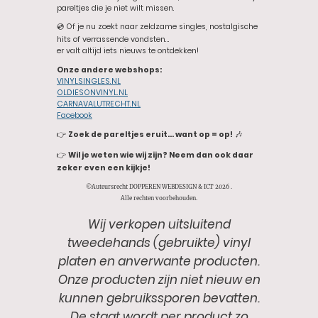
pareltjes die je niet wilt missen.
💿 Of je nu zoekt naar zeldzame singles, nostalgische
hits of verrassende vondsten…
er valt altijd iets nieuws te ontdekken!
Onze andere webshops:
VINYLSINGLES.NL
OLDIESONVINYL.NL
CARNAVALUTRECHT.NL
Facebook
👉
Zoek de pareltjes eruit… want op = op!
🎶
👉
Wil je weten wie wij zijn? Neem dan ook daar
zeker even een kijkje!
©Auteursrecht DOPPEREN WEBDESIGN & ICT 2026 .
Alle rechten voorbehouden.
Wij verkopen uitsluitend
tweedehands (gebruikte) vinyl
platen en anverwante producten.
Onze producten zijn niet nieuw en
kunnen gebruikssporen bevatten.
De staat wordt per product zo