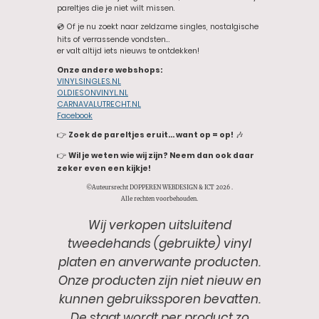
pareltjes die je niet wilt missen.
💿 Of je nu zoekt naar zeldzame singles, nostalgische
hits of verrassende vondsten…
er valt altijd iets nieuws te ontdekken!
Onze andere webshops:
VINYLSINGLES.NL
OLDIESONVINYL.NL
CARNAVALUTRECHT.NL
Facebook
👉
Zoek de pareltjes eruit… want op = op!
🎶
👉
Wil je weten wie wij zijn? Neem dan ook daar
zeker even een kijkje!
©Auteursrecht DOPPEREN WEBDESIGN & ICT 2026 .
Alle rechten voorbehouden.
Wij verkopen uitsluitend
tweedehands (gebruikte) vinyl
platen en anverwante producten.
Onze producten zijn niet nieuw en
kunnen gebruikssporen bevatten.
De staat wordt per product zo