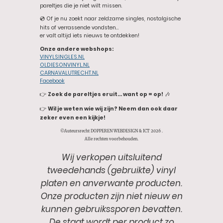
pareltjes die je niet wilt missen.
💿 Of je nu zoekt naar zeldzame singles, nostalgische
hits of verrassende vondsten…
er valt altijd iets nieuws te ontdekken!
Onze andere webshops:
VINYLSINGLES.NL
OLDIESONVINYL.NL
CARNAVALUTRECHT.NL
Facebook
👉
Zoek de pareltjes eruit… want op = op!
🎶
👉
Wil je weten wie wij zijn? Neem dan ook daar
zeker even een kijkje!
©Auteursrecht DOPPEREN WEBDESIGN & ICT 2026 .
Alle rechten voorbehouden.
Wij verkopen uitsluitend
tweedehands (gebruikte) vinyl
platen en anverwante producten.
Onze producten zijn niet nieuw en
kunnen gebruikssporen bevatten.
De staat wordt per product zo