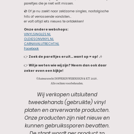
pareltjes die je niet wilt missen.
💿 Of je nu zoekt naar zeldzame singles, nostalgische
hits of verrassende vondsten…
er valt altijd iets nieuws te ontdekken!
Onze andere webshops:
VINYLSINGLES.NL
OLDIESONVINYL.NL
CARNAVALUTRECHT.NL
Facebook
👉
Zoek de pareltjes eruit… want op = op!
🎶
👉
Wil je weten wie wij zijn? Neem dan ook daar
zeker even een kijkje!
©Auteursrecht DOPPEREN WEBDESIGN & ICT 2026 .
Alle rechten voorbehouden.
Wij verkopen uitsluitend
tweedehands (gebruikte) vinyl
platen en anverwante producten.
Onze producten zijn niet nieuw en
kunnen gebruikssporen bevatten.
De staat wordt per product zo