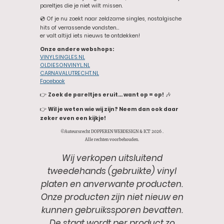
pareltjes die je niet wilt missen.
💿 Of je nu zoekt naar zeldzame singles, nostalgische
hits of verrassende vondsten…
er valt altijd iets nieuws te ontdekken!
Onze andere webshops:
VINYLSINGLES.NL
OLDIESONVINYL.NL
CARNAVALUTRECHT.NL
Facebook
👉
Zoek de pareltjes eruit… want op = op!
🎶
👉
Wil je weten wie wij zijn? Neem dan ook daar
zeker even een kijkje!
©Auteursrecht DOPPEREN WEBDESIGN & ICT 2026 .
Alle rechten voorbehouden.
Wij verkopen uitsluitend
tweedehands (gebruikte) vinyl
platen en anverwante producten.
Onze producten zijn niet nieuw en
kunnen gebruikssporen bevatten.
De staat wordt per product zo